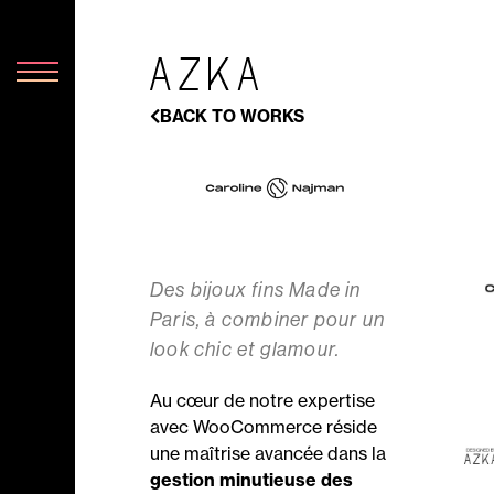
BACK TO WORKS
Des bijoux fins Made in
Paris, à combiner pour un
look chic et glamour.
Au cœur de notre expertise
avec WooCommerce réside
une maîtrise avancée dans la
gestion minutieuse des