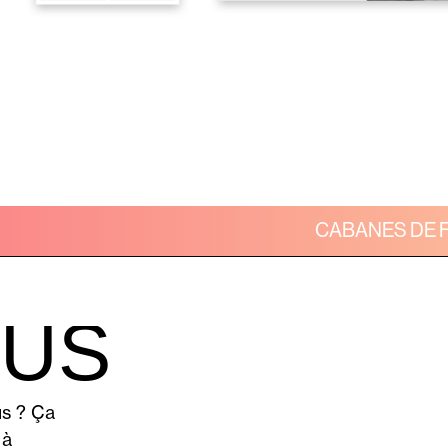
ACT
CABANES DE 
US
us ? Ça
 à