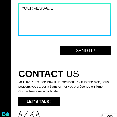
m
*
M
p
e
a
s
n
s
y
a
*
g
e
*
SEND IT !
CONTACT
US
Vous avez envie de travailler avec nous ? Ça tombe bien, nous
pouvons vous aider à transformer votre présence en ligne.
Contactez-nous sans tarder
LET'S TALK !