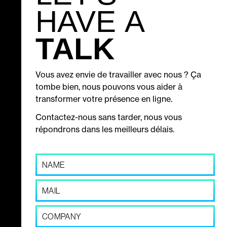
HAVE A
TALK
Vous avez envie de travailler avec nous ? Ça
tombe bien, nous pouvons vous aider à
transformer votre présence en ligne.
Contactez-nous sans tarder, nous vous
répondrons dans les meilleurs délais.
N
a
m
E
e
m
*
a
C
i
o
l